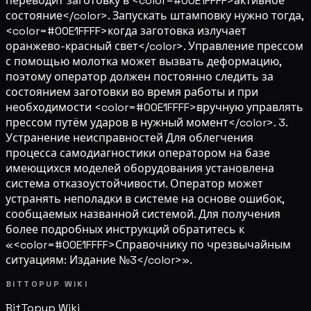
переводит заготовку в <color=#00E1FFFF>активное
состояние</color>. Запускать штамповку нужно тогда,
<color=#00E1FFFF>когда заготовка излучает
оранжево-красный свет</color>. Управление прессом
с помощью молотка может вызвать деформацию,
поэтому оператор должен постоянно следить за
состоянием заготовки во время работы и при
необходимости <color=#00E1FFFF>вручную управлять
прессом путём ударов в нужный момент</color>. 3.
Устранение неисправностей Для облегчения
процесса самодиагностики оператором на базе
имеющихся моделей оборудования установлена
система отказоустойчивости. Оператор может
устранять неполадки в системе на основе ошибок,
сообщаемых названной системой. Для получения
более подробных инструкций обратитесь к
«<color=#00E1FFFF>Справочнику по чрезвычайным
ситуациям: Издание №3</color>».
BITTOPUP WIKI
BitTopup
Wiki