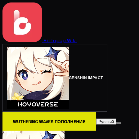
BitTopup
Wiki
GENSHIN IMPACT
WUTHERING WAVES ПОПОЛНЕНИЕ
Русский