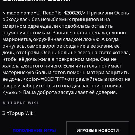
<image name=UI_ReadPic_120626/> При жизни Осень
обходилась без незыблемых принципов и на
смертном одре едва ли сподобилась оставить
поучения потомкам. Раньше она танцевала, словно
марионетка, окружённая сладкой ложью. А когда
очнулась, самое дорогое создание в её жизни, её
дочь, отобрали. Осень больше всего на свете хотела,
чтобы её дочь жила в прекрасном мире. Она не
жалела для этого ничего. Если читатель понимает
материнскую боль и готов помочь матери защитить
её дочь, <color=#00E1FFFF>отправляйтесь в приют на
озере и заберите то, что она для вас приготовила.
</color> Ваша доброта заслуживает её доверия.
BITTOPUP WIKI
BitTopup
Wiki
ПОПОЛНЕНИЕ ИГРЫ
ИГРОВЫЕ НОВОСТИ