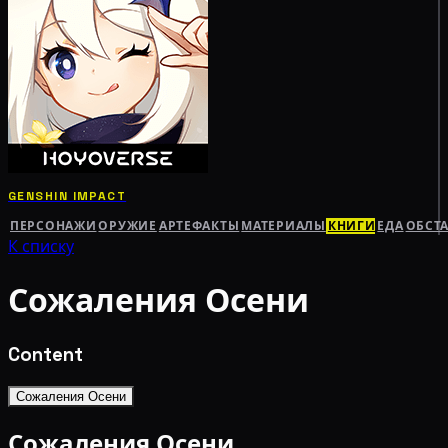
GENSHIN IMPACT
ПЕРСОНАЖИ
ОРУЖИЕ
АРТЕФАКТЫ
МАТЕРИАЛЫ
КНИГИ
ЕДА
ОБСТ
К списку
Сожаления Осени
Content
Сожаления Осени
Сожаления Осени