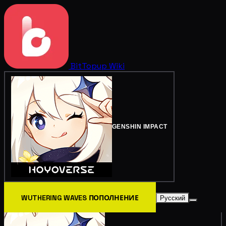
BitTopup
Wiki
GENSHIN IMPACT
WUTHERING WAVES ПОПОЛНЕНИЕ
Русский