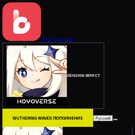
BitTopup
Wiki
GENSHIN IMPACT
WUTHERING WAVES ПОПОЛНЕНИЕ
Русский