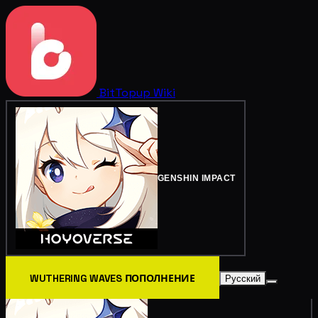
BitTopup
Wiki
GENSHIN IMPACT
WUTHERING WAVES ПОПОЛНЕНИЕ
Русский