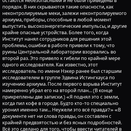
остаются небезопасными и не были приведены в
порядок. В них скрываются такие опасности, как
неконтролируемые меки, залежи неконтролируемого
архиума, приборы, способные в любой момент
выпустить высокоэнергетические импульсы, и другие
крайне опасные устройства. Более того, когда
Институт нанял сотрудников для решения этой
проблемы, ошибки в работе привели к тому, что
руины Центральной лаборатории взорвались во
второй раз. Это привело к гибели по крайней мере
одного исследователя. Как известно, этот
исследователь по имени Нэкер ранее был старшим
исследователем в группе Эдвина Истингхауса по
изучению архиума. После первого взрыва Институт
намеренно убрал его на второй план... (В конце
прикреплены две записки.) «Я поднял это с земли,
когда пил кофе в городе. Будто кто-то специально
уронил именно там... Неужели это всё правда?» «В
документе нет ни слова правды, он составлен с
крайней предвзятостью и без ясных подробностей.
Всё это сделано для того, чтобы ввести читателей в