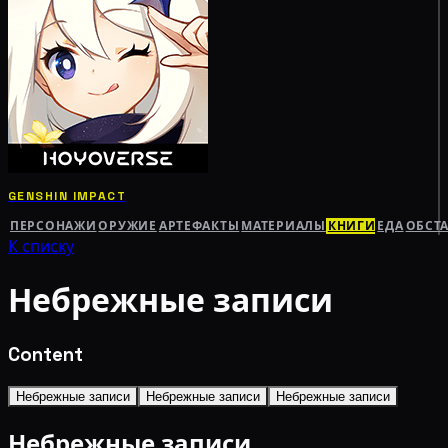
GENSHIN IMPACT
ПЕРСОНАЖИ
ОРУЖИЕ
АРТЕФАКТЫ
МАТЕРИАЛЫ
КНИГИ
ЕДА
ОБСТ
К списку
Небрежные записи
Content
Небрежные записи
Небрежные записи
Небрежные записи
Небрежные записи