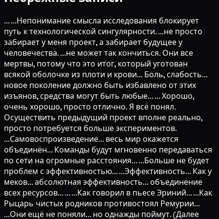
... ...Непонимание смысла исследования блокирует
путь к технологической сингулярности. ...не просто
забирает у меня проект, а забирает будущее у
человечества. ...не может так кончиться. Они все
мертвы, потому что это итог, который уготован
всякой оболочке из плоти и крови... Боль, слабость...
новое поколение должно быть избавлено от этих
изъянов, средства могут быть любые... ... Хорошо,
очень хорошо, просто отлично. Я всё понял.
Осуществить предыдущий проект вполне реально,
просто потребуется больше экспериментов.
...Самовоспроизведение... весь мир окажется
объединён... Команды будут мгновенно передаваться
по сети на огромные расстояния... ...Больше не будет
проблем с эффективностью... ...Эффективность... Как у
меков... абсолютная эффективность... объединение
всех ресурсов... ... ...Как говорил в пьесе Эриний... ...Как
Рыцарь чистых родников противостоял Ремурии...
...Они ещё не поняли... но однажды поймут. (Далее