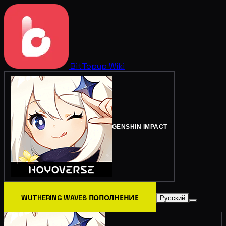
BitTopup
Wiki
GENSHIN IMPACT
WUTHERING WAVES ПОПОЛНЕНИЕ
Русский