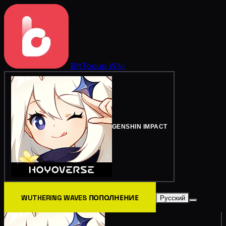
BitTopup
Wiki
GENSHIN IMPACT
WUTHERING WAVES ПОПОЛНЕНИЕ
Русский