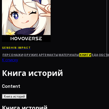
GENSHIN IMPACT
ПЕРСОНАЖИ
ОРУЖИЕ
АРТЕФАКТЫ
МАТЕРИАЛЫ
КНИГИ
ЕДА
ОБСТ
К списку
Книга историй
Content
Книга историй
Книга историй