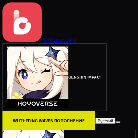
BitTopup
Wiki
GENSHIN IMPACT
WUTHERING WAVES ПОПОЛНЕНИЕ
Русский