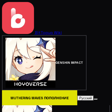
BitTopup
Wiki
GENSHIN IMPACT
WUTHERING WAVES ПОПОЛНЕНИЕ
Русский