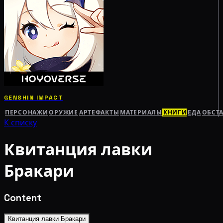
GENSHIN IMPACT
ПЕРСОНАЖИ
ОРУЖИЕ
АРТЕФАКТЫ
МАТЕРИАЛЫ
КНИГИ
ЕДА
ОБСТ
К списку
Квитанция лавки
Бракари
Content
Квитанция лавки Бракари