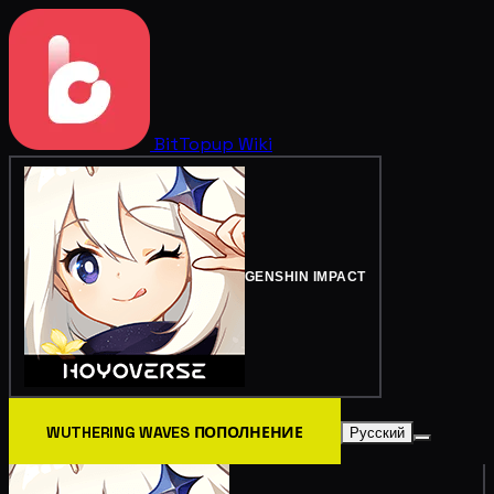
BitTopup
Wiki
GENSHIN IMPACT
WUTHERING WAVES ПОПОЛНЕНИЕ
Русский