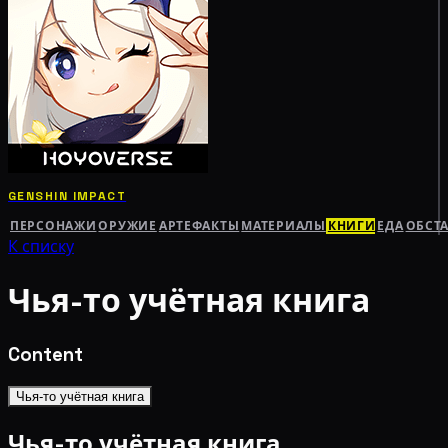
GENSHIN IMPACT
ПЕРСОНАЖИ
ОРУЖИЕ
АРТЕФАКТЫ
МАТЕРИАЛЫ
КНИГИ
ЕДА
ОБСТ
К списку
Чья-то учётная книга
Content
Чья-то учётная книга
Чья-то учётная книга