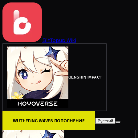
BitTopup
Wiki
GENSHIN IMPACT
WUTHERING WAVES ПОПОЛНЕНИЕ
Русский