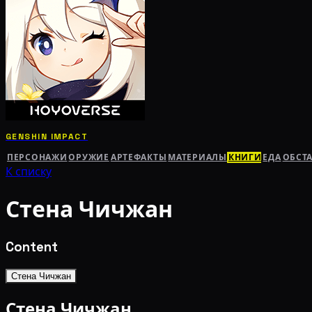
GENSHIN IMPACT
ПЕРСОНАЖИ
ОРУЖИЕ
АРТЕФАКТЫ
МАТЕРИАЛЫ
КНИГИ
ЕДА
ОБСТ
К списку
Стена Чичжан
Content
Стена Чичжан
Стена Чичжан