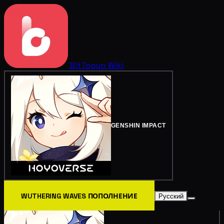
BitTopup
Wiki
GENSHIN IMPACT
WUTHERING WAVES ПОПОЛНЕНИЕ
Русский