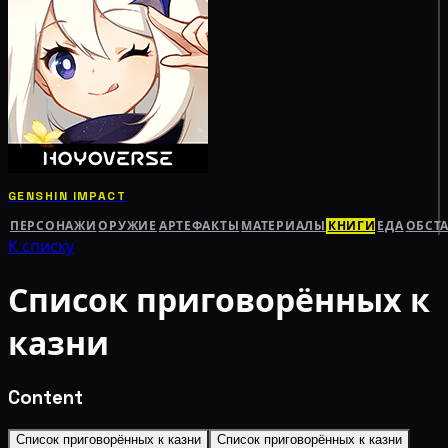
GENSHIN IMPACT
ПЕРСОНАЖИ
ОРУЖИЕ
АРТЕФАКТЫ
МАТЕРИАЛЫ
КНИГИ
ЕДА
ОБСТ
К списку
Список приговорённых к
казни
Content
Список приговорённых к казни
Список приговорённых к казни