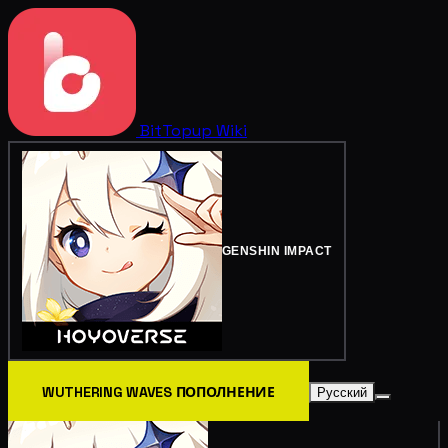
BitTopup
Wiki
GENSHIN IMPACT
WUTHERING WAVES ПОПОЛНЕНИЕ
Русский