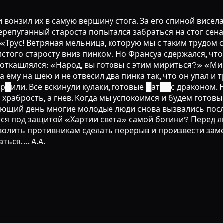
 и вонзил их в самую вершину стога. За его спиной висе
репуганный староста попытался забраться на стог сена,
 «Трус! Ветряная мельница, которую мы с таким трудом 
олстого старосту вниз пинком. Но Франсуа сдержался, ч
 откашлялся: «Народ, вы готовы с этим мириться?» «Мир
а ему на шею и не отвесил два пинка так, что он упал и
█или. Все вскинули кулаки, готовые █ат██с драконом. Н
 храбрость, а гнев. Когда мы успокоимся и будем готов
ющий день многие молодые люди снова вызвались после
жутся под защитой «Хартии света» самой богини? Перед 
олить противникам сделать перерыв и произвести замен
ся. ... A.A.