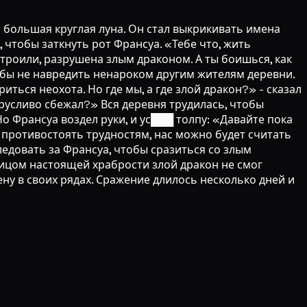
ла большая круглая луна. Он стал выкрикивать имена
 чтобы заткнуть рот Франсуа. «Тебе что, жить
строили, разрушена злым драконом. А ты боишься, как
тобы не навредить ненароком другим жителям деревни.
иться неохота. Но где мы, а где злой дракон?» - сказал
 трусливо сбежал?» Вся деревня трудилась, чтобы
о Франсуа воздел руки, и ус███ толпу: «Давайте пока
ы противостоять трудностям, нас можно будет считать
довать за Франсуа, чтобы сразиться со злым
лицом настоящей храбрости злой дракон не смог
у в своих рядах. Сражение длилось несколько дней и