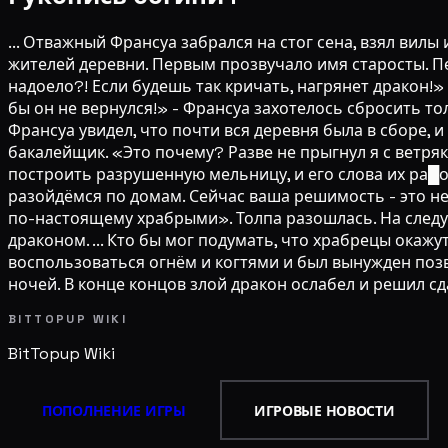
... Отважный Франсуа забрался на стог сена, взял вилы
жителей деревни. Первым прозвучало имя старосты. Пе
надоело?! Если будешь так кричать, нагрянет дракон!»
бы он не вернулся!» - Франсуа захотелось сбросить т
Франсуа увидел, что почти вся деревня была в сборе, и
бакалейщик. «Это почему? Разве не прыгнул я с ветряк
построить разрушенную мельницу, и его слова их ра█ор
разойдёмся по домам. Сейчас ваша решимость - это не
по-настоящему храбрыми». Толпа разошлась. На следу
драконом. ... Кто бы мог подумать, что храбрецы ока
воспользоваться огнём и когтями и был вынужден позв
ночей. В конце концов злой дракон ослабел и решил сдать
BITTOPUP WIKI
BitTopup
Wiki
ПОПОЛНЕНИЕ ИГРЫ
ИГРОВЫЕ НОВОСТИ