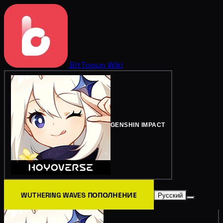
BitTopup
Wiki
GENSHIN IMPACT
WUTHERING WAVES ПОПОЛНЕНИЕ
Русский