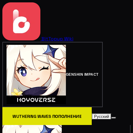
BitTopup
Wiki
GENSHIN IMPACT
WUTHERING WAVES ПОПОЛНЕНИЕ
Русский