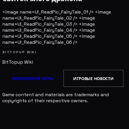
<image name=UI_ReadPic_FairyTale_01 /> <image
name=UI_ReadPic_FairyTale_02 /> <image
name=UI_ReadPic_FairyTale_03 /> <image
name=UI_ReadPic_FairyTale_04 /> <image
name=UI_ReadPic_FairyTale_05 /> <image
name=UI_ReadPic_FairyTale_06 />
BITTOPUP WIKI
BitTopup
Wiki
ПОПОЛНЕНИЕ ИГРЫ
ИГРОВЫЕ НОВОСТИ
Game content and materials are trademarks and
copyrights of their respective owners.