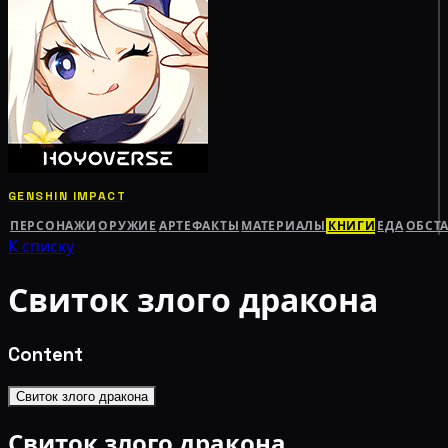
GENSHIN IMPACT
ПЕРСОНАЖИ
ОРУЖИЕ
АРТЕФАКТЫ
МАТЕРИАЛЫ
КНИГИ
ЕДА
ОБСТ
К списку
Свиток злого дракона
Content
Свиток злого дракона
Свиток злого дракона