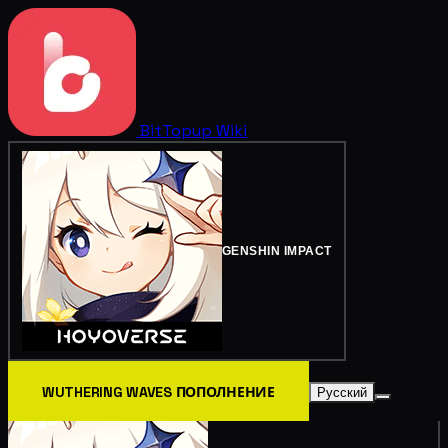
BitTopup
Wiki
GENSHIN IMPACT
WUTHERING WAVES ПОПОЛНЕНИЕ
Русский