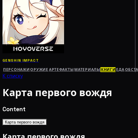
GENSHIN IMPACT
ПЕРСОНАЖИ
ОРУЖИЕ
АРТЕФАКТЫ
МАТЕРИАЛЫ
КНИГИ
ЕДА
ОБСТ
К списку
Карта первого вождя
Content
Карта первого вождя
Карта первого вождя