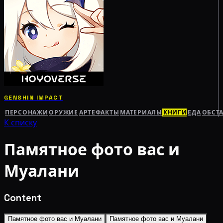
GENSHIN IMPACT
ПЕРСОНАЖИ
ОРУЖИЕ
АРТЕФАКТЫ
МАТЕРИАЛЫ
КНИГИ
ЕДА
ОБСТ
К списку
Памятное фото вас и
Муалани
Content
Памятное фото вас и Муалани
Памятное фото вас и Муалани