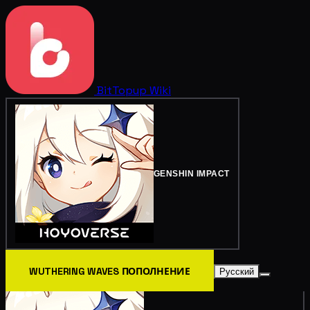
BitTopup
Wiki
GENSHIN IMPACT
WUTHERING WAVES ПОПОЛНЕНИЕ
Русский