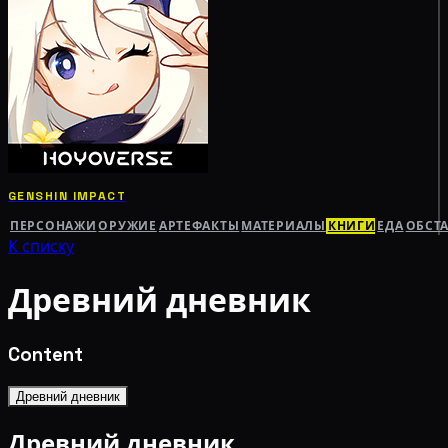
GENSHIN IMPACT
ПЕРСОНАЖИ
ОРУЖИЕ
АРТЕФАКТЫ
МАТЕРИАЛЫ
КНИГИ
ЕДА
ОБСТ
К списку
Древний дневник
Content
Древний дневник
Древний дневник