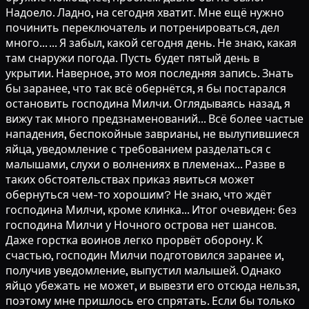
Надоело. Ладно, на сегодня хватит. Мне ещё нужно
починить переключатель и потренироваться, дел
много... ... Я забыл, какой сегодня день. Не знаю, какая
там снаружи погода. Пусть будет пятый день в
укрытии. Наверное, это моя последняя запись. Знать
бы заранее, что так всё обернётся, я бы постарался
остановить господина Милчи. Оглядываясь назад, я
вижу так много предзнаменований... Всё более частые
нападения, беспокойные заврианы, не вылупившиеся
яйца, уведомление с требованием разделаться с
малышами, слухи о волнениях в племенах... Разве в
таких обстоятельствах приказ явиться может
обернуться чем-то хорошим? Не знаю, что ждёт
господина Милчи, кроме клинка... Итог очевиден: без
господина Милчи у Ночного острова нет шансов.
Даже горстка воинов легко прорвёт оборону. К
счастью, господин Милчи подготовился заранее и,
получив уведомление, выпустил малышей. Однако
яйцо убежать не может, и вывезти его отсюда нельзя,
поэтому мне пришлось его спрятать. Если бы только