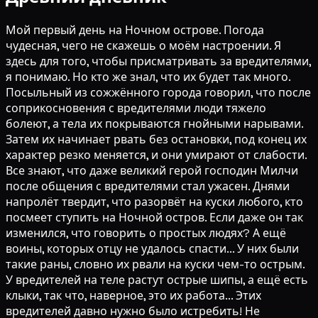
Мой первый день на Ночном острове. Погода
чудесная, чего не скажешь о моём настроении. Я
здесь для того, чтобы присматривать за вредителями,
я понимаю. Но кто же знал, что их будет так много.
Посыльный из сожжённого города говорил, что после
соприкосновения с вредителями люди тяжело
болеют, а тела их покрываются гнойными нарывами.
Затем их начинает рвать без остановки, под конец их
характер резко меняется, и они умирают от слабости.
Все знают, что даже великий герой господин Милчи
после общения с вредителями стал ужасен. Днями
напролёт твердит, что разорвёт на куски любого, кто
посмеет ступить на Ночной остров. Если даже он так
изменился, что говорить о простых людях? А ещё
воины, которых отцу не удалось спасти... У них были
такие раны, словно их рвали на куски чем-то острым.
У вредителей на теле растут острые шипы, а ещё есть
клыки, так что, наверное, это их работа... Этих
вредителей давно нужно было истребить! Не