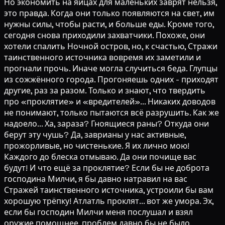
Но экономить на яйцах для маленьких заврят нельзя,
это правда. Когда они только появляются на свет, им
нужны силы, чтобы расти, и больше еды. Кроме того,
сегодня снова приходили захватчики. Похоже, они
хотели спалить Ночной остров, но, к счастью, Стражи
таинственного источника вовремя их заметили и
прогнали прочь. Иначе могла случиться беда. Глупцы
из сожжённого города. Прогоняешь одних - приходят
другие, раз за разом. Только и знают, что твердить
про «проклятие» и «вредителей»... Никаких доводов
не понимают, только пытаются всё разрушить. Как же
надоело... Ха, зараза? Гноящиеся раны? Откуда они
берут эту чушь? Да, заврианы у нас активные,
прожорливые, но чистенькие. Я их лично мою!
Каждого до блеска отмываю. Да они почище вас
будут! И что ещё за проклятие? Если бы не доброта
господина Милчи, я бы давно натравил на вас
Стражей таинственного источника, устроили бы вам
хорошую трёпку! Атлатль проклят... вот же умора. Эх,
если бы господин Милчи меня послушал и взял
оружие помощнее, проблем давно бы не было.