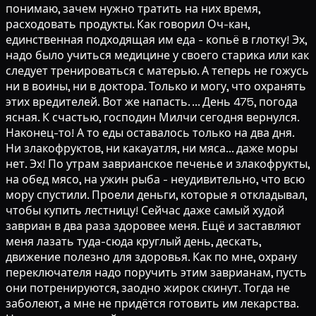
понимаю, зачем нужно тратить на них время,
расходовать продукты. Как говорил Оч-кан,
единственная подходящая им еда - копьё в глотку! Эх,
надо было учиться медицине у своего старика или как
следует тренироваться с матерью. А теперь не гожусь
ни в воины, ни в доктора. Только и могу, что охранять
этих вредителей. Вот же напасть. ... День 475, погода
ясная. К счастью, господин Милчи сегодня вернулся.
Наконец-то! А то еды оставалось только на два дня.
Ни злакофруктов, ни какауатля, ни мяса... даже моры
нет. Эх! По утрам заврианское печенье и злакофрукты,
на обед мясо, на ужин рыба - неудивительно, что всю
мору спустили. Проели деньги, которые я откладывал,
чтобы купить лестницу! Сейчас даже самый худой
завриан в два раза здоровее меня. Ещё и заставляют
меня лазать туда-сюда круглый день, дескать,
движение полезно для здоровья. Как по мне, охрану
переключателя надо поручить этим заврианам, пусть
они потренируются, заодно жирок скинут. Тогда не
заболеют, а мне не придётся готовить им лекарства.