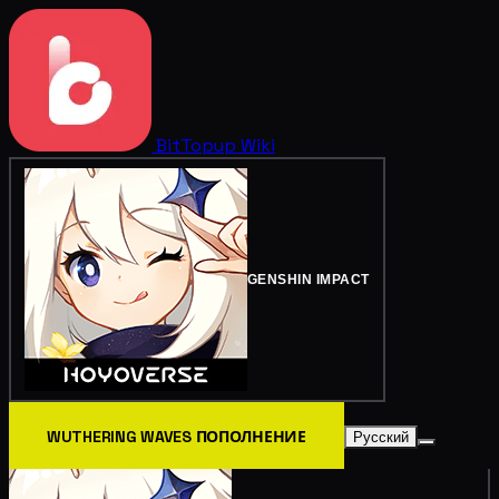
BitTopup
Wiki
GENSHIN IMPACT
WUTHERING WAVES ПОПОЛНЕНИЕ
Русский