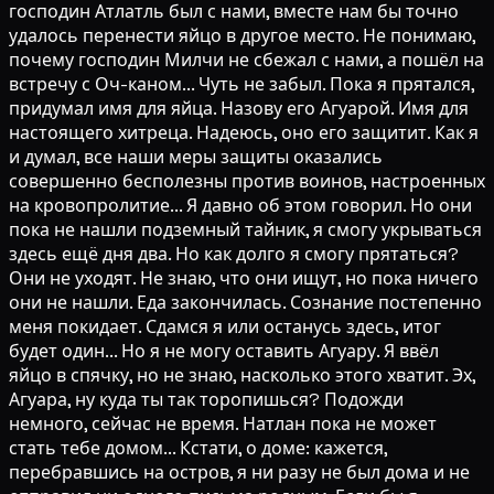
господин Атлатль был с нами, вместе нам бы точно
удалось перенести яйцо в другое место. Не понимаю,
почему господин Милчи не сбежал с нами, а пошёл на
встречу с Оч-каном... Чуть не забыл. Пока я прятался,
придумал имя для яйца. Назову его Агуарой. Имя для
настоящего хитреца. Надеюсь, оно его защитит. Как я
и думал, все наши меры защиты оказались
совершенно бесполезны против воинов, настроенных
на кровопролитие... Я давно об этом говорил. Но они
пока не нашли подземный тайник, я смогу укрываться
здесь ещё дня два. Но как долго я смогу прятаться?
Они не уходят. Не знаю, что они ищут, но пока ничего
они не нашли. Еда закончилась. Сознание постепенно
меня покидает. Сдамся я или останусь здесь, итог
будет один... Но я не могу оставить Агуару. Я ввёл
яйцо в спячку, но не знаю, насколько этого хватит. Эх,
Агуара, ну куда ты так торопишься? Подожди
немного, сейчас не время. Натлан пока не может
стать тебе домом... Кстати, о доме: кажется,
перебравшись на остров, я ни разу не был дома и не