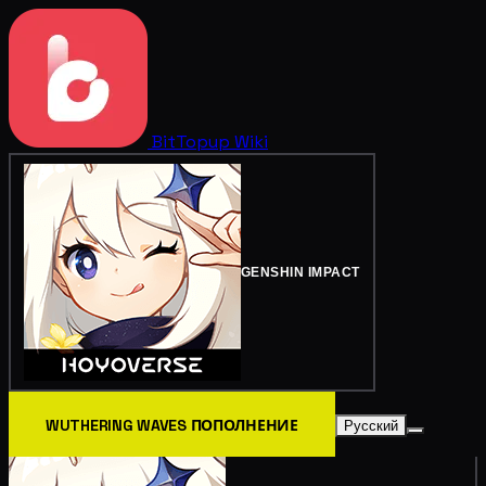
BitTopup
Wiki
GENSHIN IMPACT
WUTHERING WAVES ПОПОЛНЕНИЕ
Русский