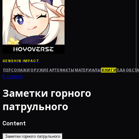
GENSHIN IMPACT
ПЕРСОНАЖИ
ОРУЖИЕ
АРТЕФАКТЫ
МАТЕРИАЛЫ
КНИГИ
ЕДА
ОБСТ
К списку
Заметки горного
патрульного
Content
Заметки горного патрульного