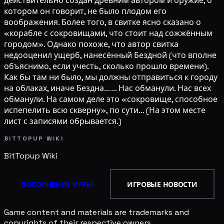
действительно создан древним автором и оружие, о
котором он говорит, не было плодом его
воображения. Более того, в свитке ясно сказано о
«корабле с сокровищами, что стоит над сожжённым
городом». Однако похоже, что автор свитка
недооценил ущерб, нанесённый Бездной (что вполне
объяснимо, если учесть, сколько прошло времени).
Как бы там ни было, мы должны отправиться к городу
на облаках, иначе Бездна... ... Нас обманули. Нас всех
обманули. На самом деле это «сокровище, способное
испепелить всю скверну», по сути... (На этом месте
лист с записями обрывается.)
BITTOPUP WIKI
BitTopup
Wiki
ПОПОЛНЕНИЕ ИГРЫ
ИГРОВЫЕ НОВОСТИ
Game content and materials are trademarks and
copyrights of their respective owners.