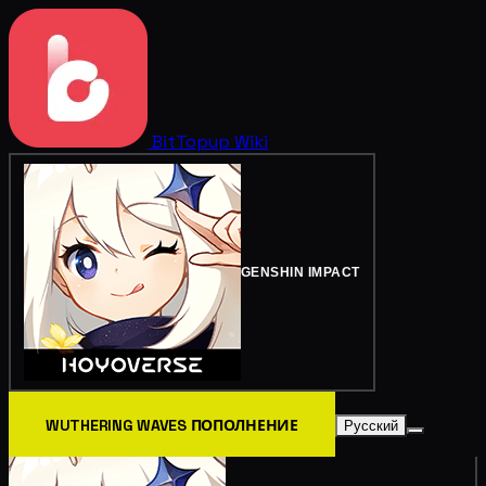
BitTopup
Wiki
GENSHIN IMPACT
WUTHERING WAVES ПОПОЛНЕНИЕ
Русский