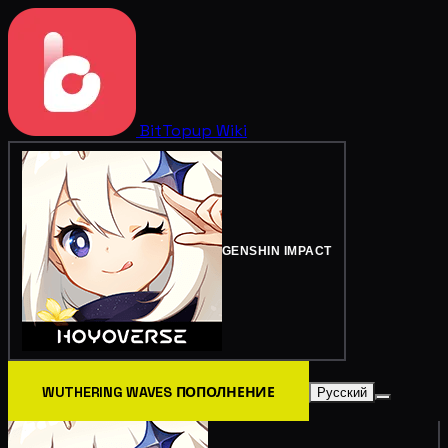
BitTopup
Wiki
GENSHIN IMPACT
WUTHERING WAVES ПОПОЛНЕНИЕ
Русский