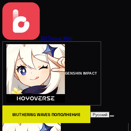
BitTopup
Wiki
GENSHIN IMPACT
WUTHERING WAVES ПОПОЛНЕНИЕ
Русский