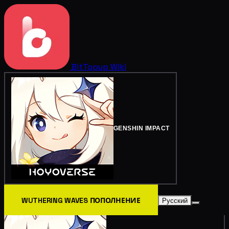
BitTopup
Wiki
GENSHIN IMPACT
WUTHERING WAVES ПОПОЛНЕНИЕ
Русский