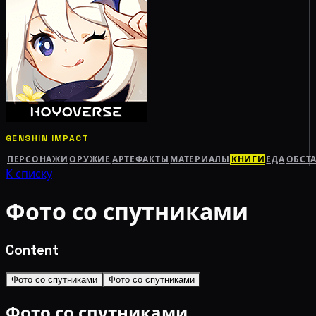
GENSHIN IMPACT
ПЕРСОНАЖИ
ОРУЖИЕ
АРТЕФАКТЫ
МАТЕРИАЛЫ
КНИГИ
ЕДА
ОБСТ
К списку
Фото со спутниками
Content
Фото со спутниками
Фото со спутниками
Фото со спутниками