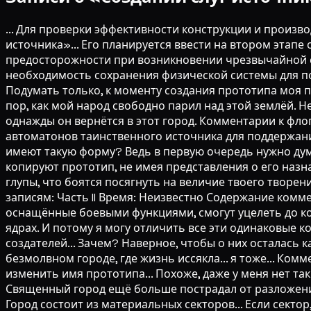
... Для проверки эффективности конструкции и произ
источника»... Его планируется ввести на втором этапе
предосторожности при возникновении чрезвычайной с
необходимость сохранения физической системы для под
Подумать только, к моменту создания прототипа моя пам
пор, как мой народ свободно парил над этой землёй. Не
однажды он вернётся в этот город. Комментарии к фл
автоматонов таинственного источника для поддержания
имеют такую форму? Ведь в первую очередь нужно дум
копируют прототип, не имея представления о его назн
глупы, что боятся посягнуть на величие твоего творе
записям: Часть II Время: Неизвестно Содержание комме
оснащённые боевыми функциями, смогут уцелеть до ко
ядрах. И потому я могу отличить все эти одинаковые ко
создателей... Зачем? Наверное, чтобы о них осталась к
безмолвном городе, где жизнь иссякла... я тоже... Ко
изменить имя прототипа... Похоже, даже у меня нет так
Священный город ещё больше пострадал от разложения.
Город состоит из материальных секторов... Если сект