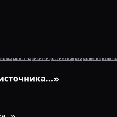
АНОВКА
МОНСТРЫ
ВИЗИТКИ
ДОСТИЖЕНИЯ
ККИ
МОЛИТВЫ
DASHBO
источника...»
а...»