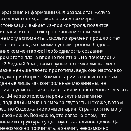
ва хранения информации был разработан «слуга
за флогистоном, а также в качестве меры
тонизации выйдет из-под контроля, появится
 зависеть от этих крошечных механизмов. ...
 не могу вспомнить... сколько времени прошло с тех
ен стоять рядом с моим пустым троном. Ладно...
жание комментария: Необходимость создания
ом этапе плана вполне понятна... Но почему они
мой бедный брат, твои глупые потомки лишь слепо
 даже меньше твоего прототипа: ведь они настолько
ходам при сборке... Комментарии к флогистоновым
созданные лишь как контрольные механизмы, не
нии слуг источника они оставили собственные следы в
х. ...Мне захотелось наречь слуг именами их
, поднял бы меня на смех за глупость. Похоже, в этом
известно Содержание комментария: Странно, я не могу
невозможно. Возможно, это связано с тем, что
ные и структура существуют как единое целое. Да...
я невозможно прочитать, а значит, невозможно