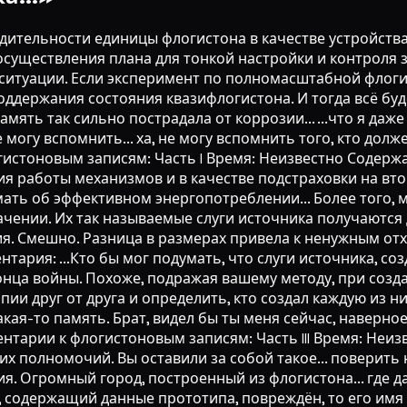
водительности единицы флогистона в качестве устройст
 осуществления плана для тонкой настройки и контроля 
итуации. Если эксперимент по полномасштабной флогис
держания состояния квазифлогистона. И тогда всё будет
ять так сильно пострадала от коррозии... ...что я даже
 могу вспомнить... ха, не могу вспомнить того, кто долж
огистоновым записям: Часть I Время: Неизвестно Содер
 работы механизмов и в качестве подстраховки на втор
ать об эффективном энергопотреблении... Более того, 
ачении. Их так называемые слуги источника получаются
ния. Смешно. Разница в размерах привела к ненужным от
нтария: ...Кто бы мог подумать, что слуги источника, 
нца войны. Похоже, подражая вашему методу, при созда
пии друг от друга и определить, кто создал каждую из ни
акая-то память. Брат, видел бы ты меня сейчас, наверное
мментарии к флогистоновым записям: Часть III Время: Не
их полномочий. Вы оставили за собой такое... поверить 
 Огромный город, построенный из флогистона... где дан
ор, содержащий данные прототипа, повреждён, то его им