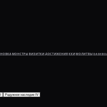
АНОВКА
МОНСТРЫ
ВИЗИТКИ
ДОСТИЖЕНИЯ
ККИ
МОЛИТВЫ
DASHBO
I
Радужное наследие IV