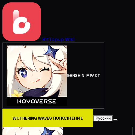
BitTopup
Wiki
GENSHIN IMPACT
WUTHERING WAVES ПОПОЛНЕНИЕ
Русский