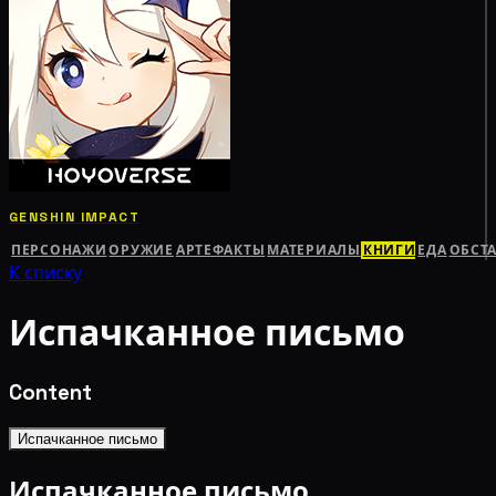
GENSHIN IMPACT
ПЕРСОНАЖИ
ОРУЖИЕ
АРТЕФАКТЫ
МАТЕРИАЛЫ
КНИГИ
ЕДА
ОБСТ
К списку
Испачканное письмо
Content
Испачканное письмо
Испачканное письмо