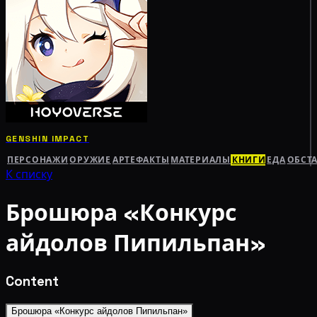
GENSHIN IMPACT
ПЕРСОНАЖИ
ОРУЖИЕ
АРТЕФАКТЫ
МАТЕРИАЛЫ
КНИГИ
ЕДА
ОБСТ
К списку
Брошюра «Конкурс
айдолов Пипильпан»
Content
Брошюра «Конкурс айдолов Пипильпан»