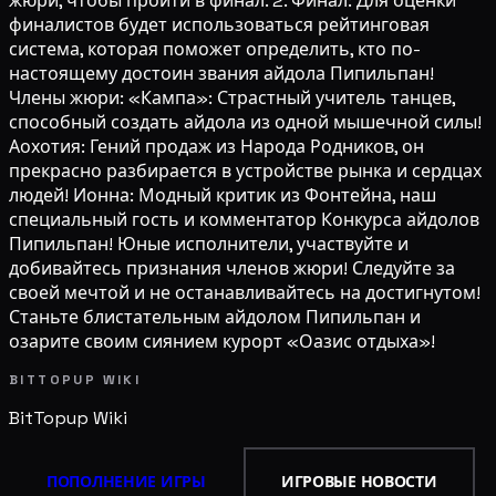
жюри, чтобы пройти в финал. 2. Финал: Для оценки
финалистов будет использоваться рейтинговая
система, которая поможет определить, кто по-
настоящему достоин звания айдола Пипильпан!
Члены жюри: «Кампа»: Страстный учитель танцев,
способный создать айдола из одной мышечной силы!
Аохотия: Гений продаж из Народа Родников, он
прекрасно разбирается в устройстве рынка и сердцах
людей! Ионна: Модный критик из Фонтейна, наш
специальный гость и комментатор Конкурса айдолов
Пипильпан! Юные исполнители, участвуйте и
добивайтесь признания членов жюри! Следуйте за
своей мечтой и не останавливайтесь на достигнутом!
Станьте блистательным айдолом Пипильпан и
озарите своим сиянием курорт «Оазис отдыха»!
BITTOPUP WIKI
BitTopup
Wiki
ПОПОЛНЕНИЕ ИГРЫ
ИГРОВЫЕ НОВОСТИ