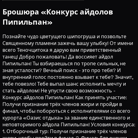
Брошюра «Конкурс айдолов
Пипильпан»
Познайте чудо цветущего шипогруша и позвольте
Священному пламени зажечь вашу улыбку! От имени
всего Теночцитока я дарую вам приветственный
танец! Добро пожаловать! Да воссияет айдол
Пипильпан! Ты взбираешься по тропе сильных, не
зная усталости? Вечный поиск - это про тебя? И
внутренний голос постоянно взывает к тебе? Значит,
тебе повезло! Тебе выпал шанс исполнить мечту и
стать айдолом! Не упусти свою возможность -
Конкурс айдолов Пипильпан! Как принять участие:
Получи признание трёх членов жюри и пройди в
финал, чтобы побороться с исполнителями со всего
курорта «Оазис отдыха» за звание единственного и
неповторимого айдола Пипильпан! Условия конкурса:
1. Отборочный тур: Получи признание трёх членов