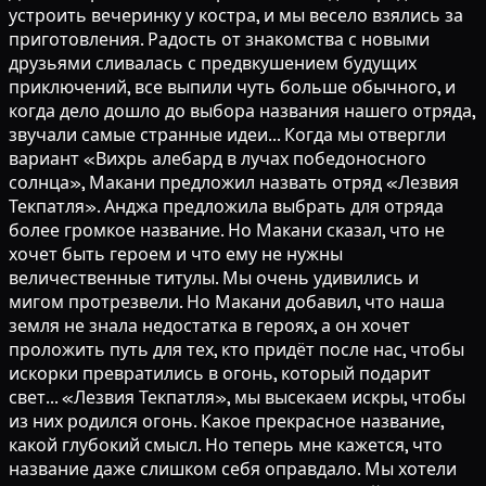
устроить вечеринку у костра, и мы весело взялись за
приготовления. Радость от знакомства с новыми
друзьями сливалась с предвкушением будущих
приключений, все выпили чуть больше обычного, и
когда дело дошло до выбора названия нашего отряда,
звучали самые странные идеи... Когда мы отвергли
вариант «Вихрь алебард в лучах победоносного
солнца», Макани предложил назвать отряд «Лезвия
Текпатля». Анджа предложила выбрать для отряда
более громкое название. Но Макани сказал, что не
хочет быть героем и что ему не нужны
величественные титулы. Мы очень удивились и
мигом протрезвели. Но Макани добавил, что наша
земля не знала недостатка в героях, а он хочет
проложить путь для тех, кто придёт после нас, чтобы
искорки превратились в огонь, который подарит
свет... «Лезвия Текпатля», мы высекаем искры, чтобы
из них родился огонь. Какое прекрасное название,
какой глубокий смысл. Но теперь мне кажется, что
название даже слишком себя оправдало. Мы хотели