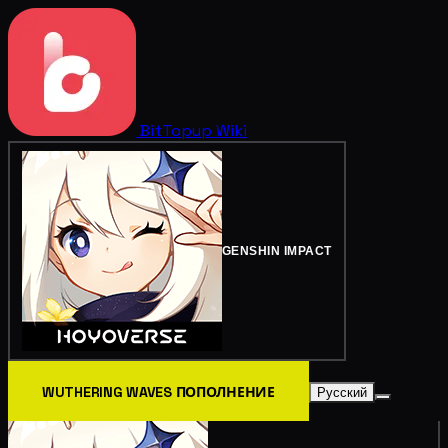
BitTopup
Wiki
GENSHIN IMPACT
WUTHERING WAVES ПОПОЛНЕНИЕ
Русский