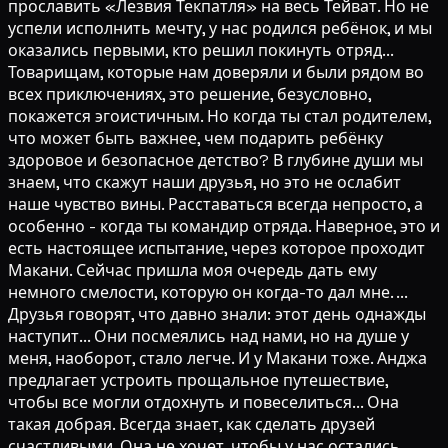
прославить «Лезвия Текпатля» на весь Тейват. Но не
успели исполнить мечту, у нас родился ребёнок, и мы
оказались первыми, кто решил покинуть отряд...
Товарищам, которые нам доверяли и были рядом во
всех приключениях, это решение, безусловно,
покажется эгоистичным. Но когда ты стал родителем,
что может быть важнее, чем подарить ребёнку
здоровое и безопасное детство? В глубине души мы
знаем, что скажут наши друзья, но это не ослабит
наше чувство вины. Расставаться всегда непросто, а
особенно - когда ты командир отряда. Наверное, это и
есть настоящее испытание, через которое проходит
Макани. Сейчас пришла моя очередь дать ему
немного смелости, которую он когда-то дал мне. ...
Друзья говорят, что давно знали: этот день однажды
наступит... Они посмеялись над нами, но на душе у
меня, наоборот, стало легче. И у Макани тоже. Анджа
предлагает устроить прощальное путешествие,
чтобы все могли отдохнуть и повеселиться... Она
такая добрая. Всегда знает, как сделать друзей
счастливыми. Она не хочет, чтобы у нас остались