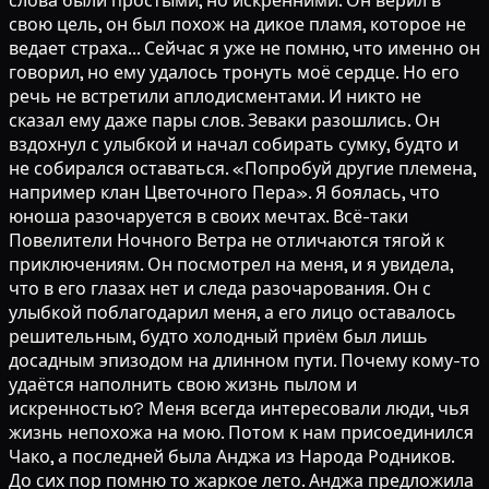
слова были простыми, но искренними. Он верил в
свою цель, он был похож на дикое пламя, которое не
ведает страха... Сейчас я уже не помню, что именно он
говорил, но ему удалось тронуть моё сердце. Но его
речь не встретили аплодисментами. И никто не
сказал ему даже пары слов. Зеваки разошлись. Он
вздохнул с улыбкой и начал собирать сумку, будто и
не собирался оставаться. «Попробуй другие племена,
например клан Цветочного Пера». Я боялась, что
юноша разочаруется в своих мечтах. Всё-таки
Повелители Ночного Ветра не отличаются тягой к
приключениям. Он посмотрел на меня, и я увидела,
что в его глазах нет и следа разочарования. Он с
улыбкой поблагодарил меня, а его лицо оставалось
решительным, будто холодный приём был лишь
досадным эпизодом на длинном пути. Почему кому-то
удаётся наполнить свою жизнь пылом и
искренностью? Меня всегда интересовали люди, чья
жизнь непохожа на мою. Потом к нам присоединился
Чако, а последней была Анджа из Народа Родников.
До сих пор помню то жаркое лето. Анджа предложила