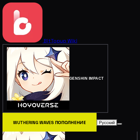
BitTopup
Wiki
GENSHIN IMPACT
WUTHERING WAVES ПОПОЛНЕНИЕ
Русский