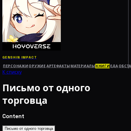
GENSHIN IMPACT
ПЕРСОНАЖИ
ОРУЖИЕ
АРТЕФАКТЫ
МАТЕРИАЛЫ
КНИГИ
ЕДА
ОБСТ
К списку
Письмо от одного
торговца
Content
Письмо от одного торговца