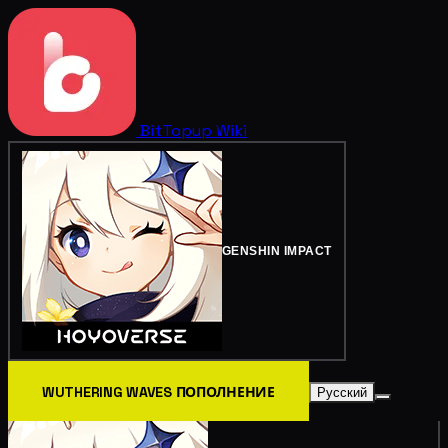
BitTopup
Wiki
GENSHIN IMPACT
WUTHERING WAVES ПОПОЛНЕНИЕ
Русский