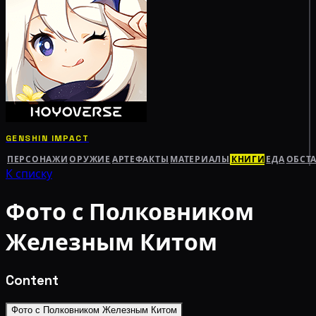
GENSHIN IMPACT
ПЕРСОНАЖИ
ОРУЖИЕ
АРТЕФАКТЫ
МАТЕРИАЛЫ
КНИГИ
ЕДА
ОБСТ
К списку
Фото с Полковником
Железным Китом
Content
Фото с Полковником Железным Китом