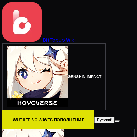
BitTopup
Wiki
GENSHIN IMPACT
WUTHERING WAVES ПОПОЛНЕНИЕ
Русский