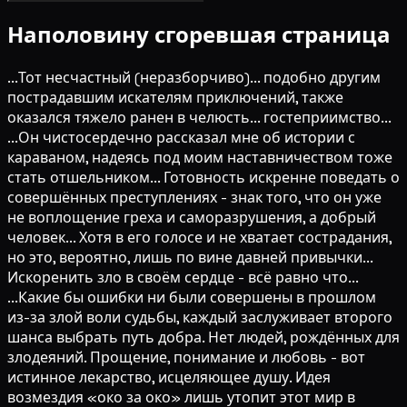
Наполовину сгоревшая страница
...Тот несчастный (неразборчиво)... подобно другим
пострадавшим искателям приключений, также
оказался тяжело ранен в челюсть... гостеприимство...
...Он чистосердечно рассказал мне об истории с
караваном, надеясь под моим наставничеством тоже
стать отшельником... Готовность искренне поведать о
совершённых преступлениях - знак того, что он уже
не воплощение греха и саморазрушения, а добрый
человек... Хотя в его голосе и не хватает сострадания,
но это, вероятно, лишь по вине давней привычки...
Искоренить зло в своём сердце - всё равно что...
...Какие бы ошибки ни были совершены в прошлом
из-за злой воли судьбы, каждый заслуживает второго
шанса выбрать путь добра. Нет людей, рождённых для
злодеяний. Прощение, понимание и любовь - вот
истинное лекарство, исцеляющее душу. Идея
возмездия «око за око» лишь утопит этот мир в