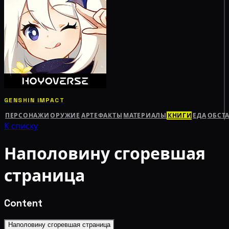
GENSHIN IMPACT
ПЕРСОНАЖИ
ОРУЖИЕ
АРТЕФАКТЫ
МАТЕРИАЛЫ
КНИГИ
ЕДА
ОБСТ
К списку
Наполовину сгоревшая
страница
Content
Наполовину сгоревшая страница