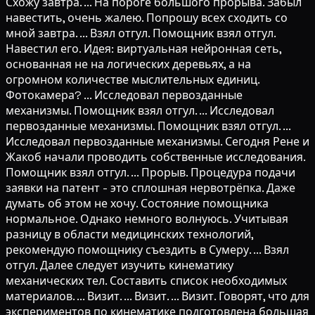
Схожу завтра. ... На пороге большого прорыва. Забыл
навестить, очень жалею. Попрошу всех сходить со
мной завтра. ... Взял отгул. Помощник взял отгул.
Навестил его. Идея: виртуальная нейронная сеть,
основанная не на логических деревьях, а на
огромном количестве мыслительных единиц.
Фотокамера? ... Исследовал первозданные
механизмы. Помощник взял отгул. ... Исследовал
первозданные механизмы. Помощник взял отгул. ...
Исследовал первозданные механизмы. Сегодня Рене и
Жакоб начали проводить собственные исследования.
Помощник взял отгул. ... Прорыв. Процедура подачи
заявки на патент - это сплошная нервотрёпка. Даже
думать об этом не хочу. Состояние помощника
нормальное. Однако немного волнуюсь. Учитывая
разницу в области медицинских технологий,
рекомендую помощнику съездить в Сумеру. ... Взял
отгул. Далее следует изучить кинематику
механических тел. Составить список необходимых
материалов. ... Визит. ... Визит. ... Визит. Говорят, что для
экспериментов по кинематике подготовлена большая