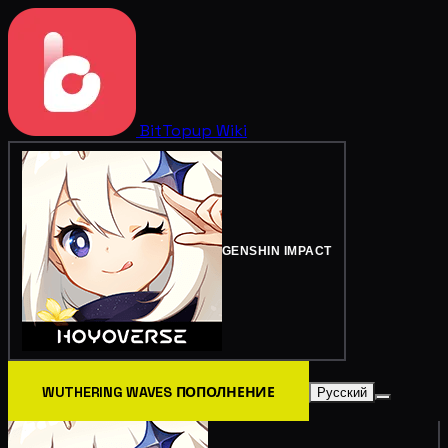
BitTopup
Wiki
GENSHIN IMPACT
WUTHERING WAVES ПОПОЛНЕНИЕ
Русский