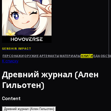
GENSHIN IMPACT
ПЕРСОНАЖИ
ОРУЖИЕ
АРТЕФАКТЫ
МАТЕРИАЛЫ
КНИГИ
ЕДА
ОБСТ
К списку
Древний журнал (Ален
Гильотен)
Content
Древний журнал (Ален Гильотен)