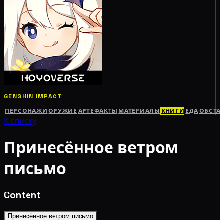
GENSHIN IMPACT
ПЕРСОНАЖИ
ОРУЖИЕ
АРТЕФАКТЫ
МАТЕРИАЛЫ
КНИГИ
ЕДА
ОБСТ
К списку
Принесённое ветром
письмо
Content
Принесённое ветром письмо