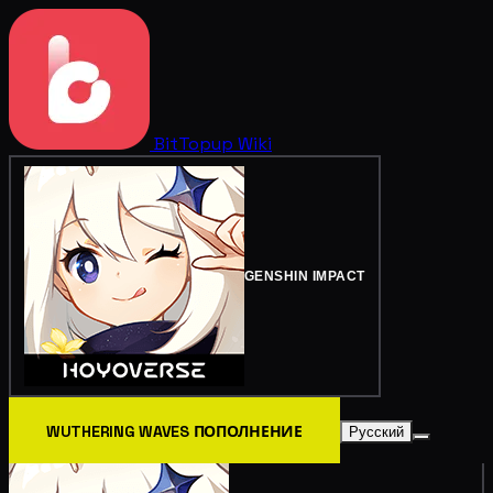
BitTopup
Wiki
GENSHIN IMPACT
WUTHERING WAVES ПОПОЛНЕНИЕ
Русский