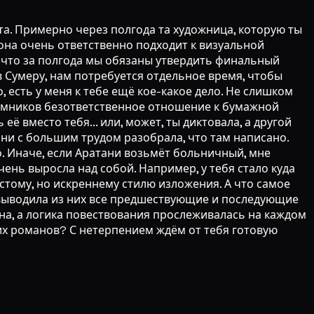
та. Примерно через полгода та художница, которую ты
 она очень ответственно подходит к визуальной
т, что за полгода мы обязаны утвердить финальный
в Сумеру, нам потребуется отдельное время, чтобы
, есть у меня к тебе ещё кое-какое дело. Не слишком
аёмников безответственное отношение к бумажной
ё вместо тебя... или, может, ты диктовала, а другой
тани с большим трудом разобрала, что там написано.
. Иначе, если Аратани возьмёт больничный, мне
чень выросла над собой. Например, у тебя стало куда
стому, но искреннему стилю изложения. А что самое
 выводила из них все предшествующие и последующие
сна, а логика повествования прослеживалась на каждом
ких романов? С нетерпением ждём от тебя готовую