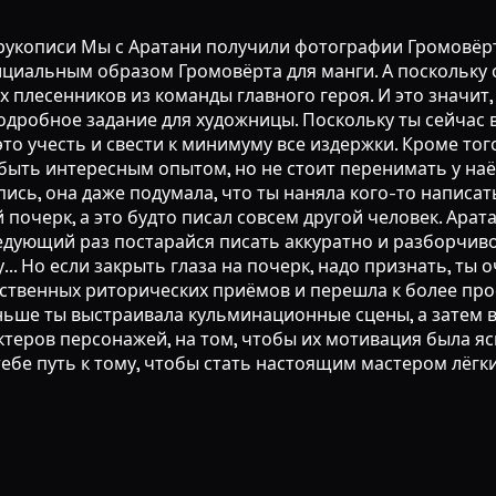
у рукописи Мы с Аратани получили фотографии Громовёр
фициальным образом Громовёрта для манги. А поскольку
ех плесенников из команды главного героя. И это значи
одробное задание для художницы. Поскольку ты сейчас 
это учесть и свести к минимуму все издержки. Кроме того
т быть интересным опытом, но не стоит перенимать у н
ь, она даже подумала, что ты наняла кого-то написать е
й почерк, а это будто писал совсем другой человек. Ара
едующий раз постарайся писать аккуратно и разборчиво
. Но если закрыть глаза на почерк, надо признать, ты о
ственных риторических приёмов и перешла к более про
аньше ты выстраивала кульминационные сцены, а затем
ктеров персонажей, на том, чтобы их мотивация была я
 тебе путь к тому, чтобы стать настоящим мастером лёг