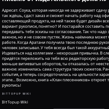
Адресат: Соука, которая никогда не задерживает сдач
так ждёшь, сдаст заказ и сможет начать работу над о
составляющей продукта, на ней также будет дизайн вс
вариант рукописи, понятно? И постарайся составить п
передавать тебе эскизы на согласование. Так что надо 
важное, но и не совсем пустяк. Жизнь наёмника може
работе. Когда Аратани получила твою последнюю рукопис
человек записывал. У тебя всегда был такой аккуратны
Издеваться над коллегами - нехорошая привычка. В сл
придётся переложить на тебя всю редакторскую работу..
меньше витиеватых оборотов, ты отказалась от неесте
важное: изменилась сама структура твоих сюжетов. Р
события, а теперь сосредоточилась на цельности хара
этапе... Возможно, книга «Клан плесенников» откроет
рукопись!
BITTOPUP WIKI
BitTopup
Wiki