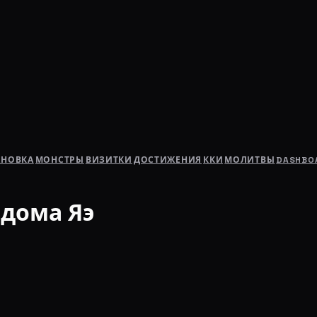
АНОВКА
МОНСТРЫ
ВИЗИТКИ
ДОСТИЖЕНИЯ
ККИ
МОЛИТВЫ
DASHBO
 дома Яэ