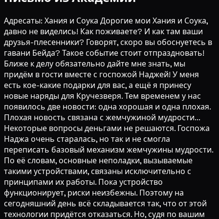
Адресаты: Хания и Соука Дорогие мои Хания и Соука,
давно не виделись! Как поживаете? И как там ваши
друзья-плесенники? Говорят, скоро вы обоснуетесь в
гавани Бейда? Такое событие стоит отпраздновать!
Ближе к делу обязательно дайте мне знать, мы
придём в гости вместе с госпожой Наджей! У меня
есть кое-какие подарки для вас, а ещё я принесу
новые наряды для Кручезверя. Тем временем у нас
появилось две новости: одна хорошая и одна плохая.
Плохая новость связана с жемчужиной мудрости...
Некоторые вопросы деньгами не решаются. Госпожа
Наджа очень старалась, но так и не смогла
переписать базовый механизм жемчужины мудрости.
По её словам, основные неполадки, вызываемые
такими устройствами, связаны исключительно с
принципами их работы. Пока устройство
функционирует, риски неизбежны. Поэтому на
сегодняшний день всё складывается так, что от этой
технологии придётся отказаться. Но, судя по вашим