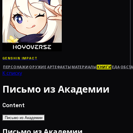
GENSHIN IMPACT
ПЕРСОНАЖИ
ОРУЖИЕ
АРТЕФАКТЫ
МАТЕРИАЛЫ
КНИГИ
ЕДА
ОБСТ
К списку
Письмо из Академии
Content
Письмо из Академии
Письмо из Академии