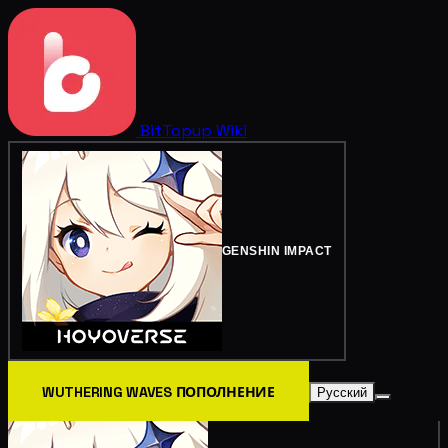
BitTopup
Wiki
GENSHIN IMPACT
WUTHERING WAVES ПОПОЛНЕНИЕ
Русский