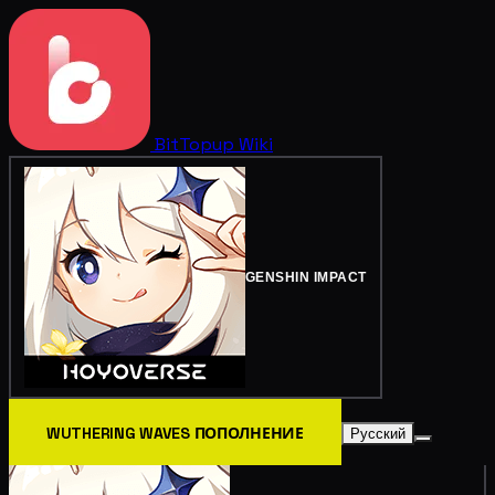
BitTopup
Wiki
GENSHIN IMPACT
WUTHERING WAVES ПОПОЛНЕНИЕ
Русский