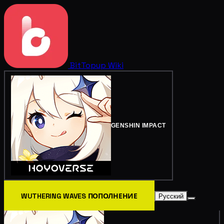
BitTopup
Wiki
GENSHIN IMPACT
WUTHERING WAVES ПОПОЛНЕНИЕ
Русский