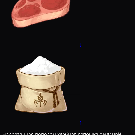
1
1
Надрезанная пополам хлебная лепёшка с мясной