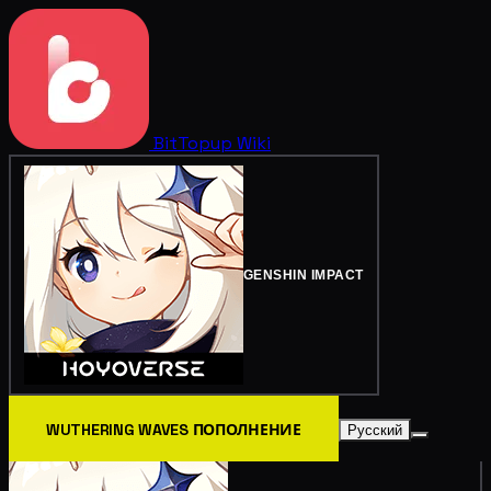
BitTopup
Wiki
GENSHIN IMPACT
WUTHERING WAVES ПОПОЛНЕНИЕ
Русский