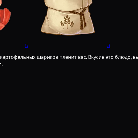
5
3
артофельных шариков пленит вас. Вкусив это блюдо, вы 
и.