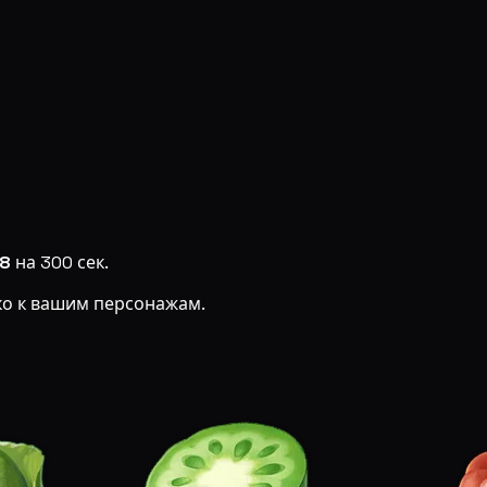
28
на 300 сек.
ко к вашим персонажам.