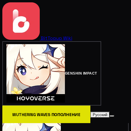
BitTopup
Wiki
GENSHIN IMPACT
WUTHERING WAVES ПОПОЛНЕНИЕ
Русский