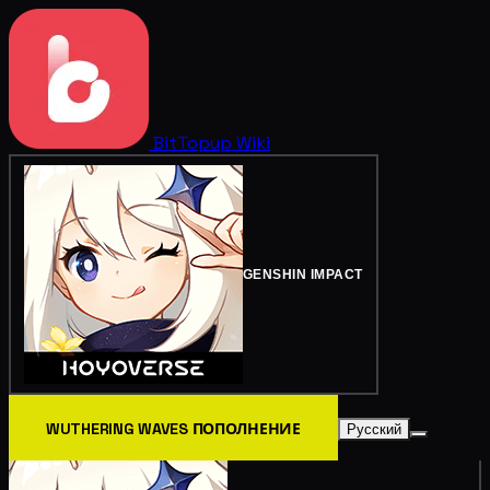
BitTopup
Wiki
GENSHIN IMPACT
WUTHERING WAVES ПОПОЛНЕНИЕ
Русский