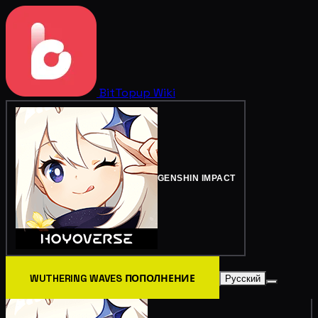
BitTopup
Wiki
GENSHIN IMPACT
WUTHERING WAVES ПОПОЛНЕНИЕ
Русский