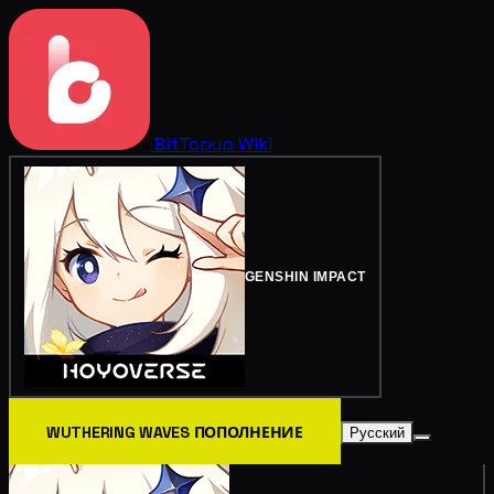
BitTopup
Wiki
GENSHIN IMPACT
WUTHERING WAVES ПОПОЛНЕНИЕ
Русский