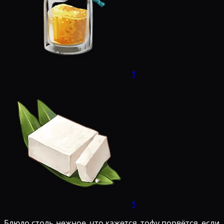
1
1
Блюдо столь нежное, что кажется, тофу порвётся, если