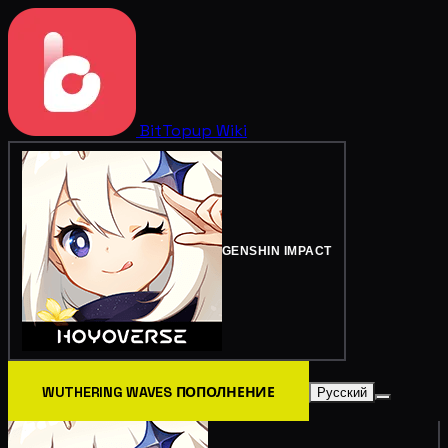
BitTopup
Wiki
GENSHIN IMPACT
WUTHERING WAVES ПОПОЛНЕНИЕ
Русский