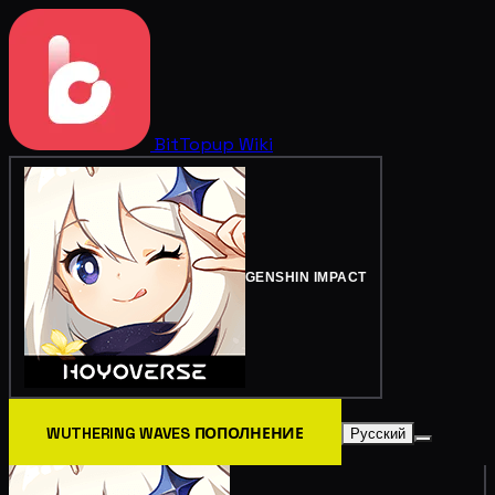
BitTopup
Wiki
GENSHIN IMPACT
WUTHERING WAVES ПОПОЛНЕНИЕ
Русский