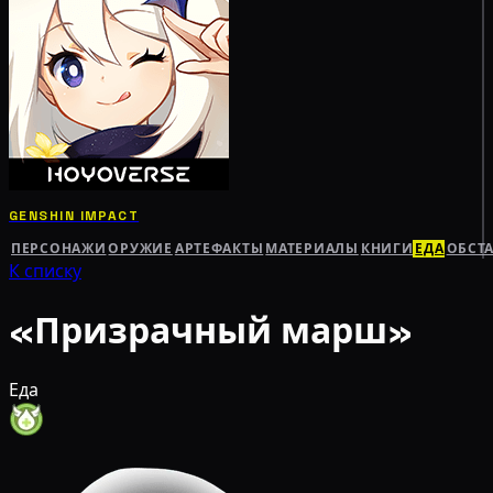
GENSHIN IMPACT
ПЕРСОНАЖИ
ОРУЖИЕ
АРТЕФАКТЫ
МАТЕРИАЛЫ
КНИГИ
ЕДА
ОБСТ
К списку
«Призрачный марш»
Еда