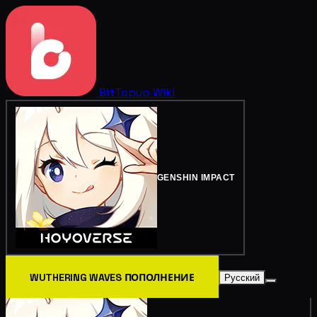
BitTopup
Wiki
GENSHIN IMPACT
WUTHERING WAVES ПОПОЛНЕНИЕ
Русский