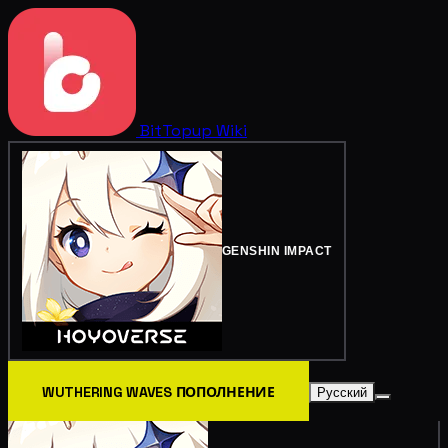
BitTopup
Wiki
GENSHIN IMPACT
WUTHERING WAVES ПОПОЛНЕНИЕ
Русский