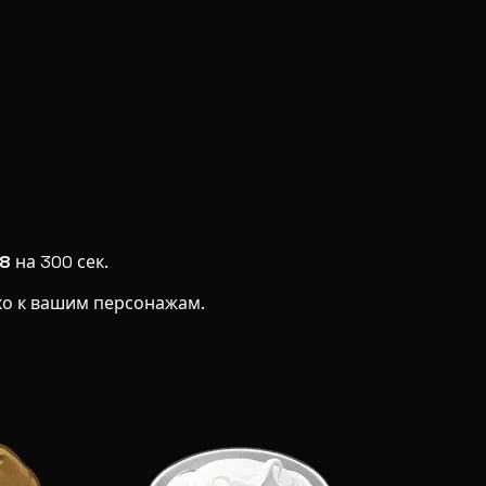
28
на 300 сек.
ко к вашим персонажам.